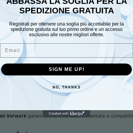
ABBASSA LA SOGLIA PER LA
SPEDIZIONE GRATUITA
sede.
Registrati per ottenere una soglia più accettabile per la
spedizione gratuita sul tuo primo ordine e un accesso
ovo gruppo originale con guarnizione già montata.
esclusivo alle nostre migliori offerte.
Email
t con acqua per verificare la tenuta.
plice ma richiede precisione: i coltelli originali assicurano
SIGN ME UP!
ciatura del motore.
 evitare ricambi non origina
NO, THANKS
 materiali diversi possono danneggiare il motore o causare 
cati Vorwerk
garantiscono sicurezza alimentare e compatibil