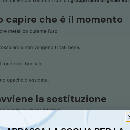
 fondamentale sostituirli con un
gruppo lame originale Vo
 capire che è il momento
ore metallico durante l’uso.
grossolani o non vengono tritati bene.
l fondo del boccale.
no opache o ossidate.
vviene la sostituzione
le e svita la ghiera inferiore.
coltelli usurato.