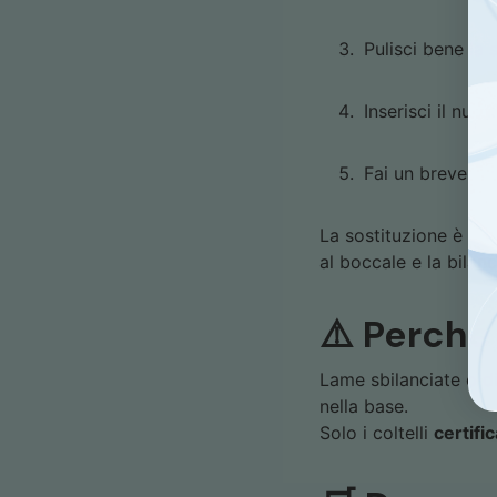
Pulisci bene la 
Inserisci il nu
Fai un breve tes
La sostituzione è sem
al boccale e la bilan
⚠️ Perché
Lame sbilanciate o di
nella base.
Solo i coltelli
certifi