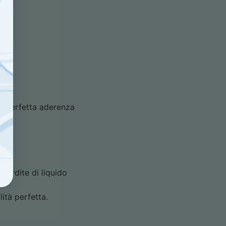
 la perfetta aderenza
li
perdite di liquido
ità perfetta.