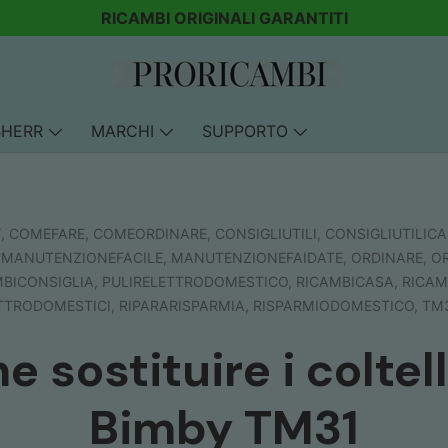
RICAMBI ORIGINALI GARANTITI
BHERR
MARCHI
SUPPORTO
Y,
COMEFARE,
COMEORDINARE,
CONSIGLIUTILI,
CONSIGLIUTILIC
,
MANUTENZIONEFACILE,
MANUTENZIONEFAIDATE,
ORDINARE,
O
BICONSIGLIA,
PULIRELETTRODOMESTICO,
RICAMBICASA,
RICAM
TTRODOMESTICI,
RIPARARISPARMIA,
RISPARMIODOMESTICO,
TM
 sostituire i coltell
Bimby TM31