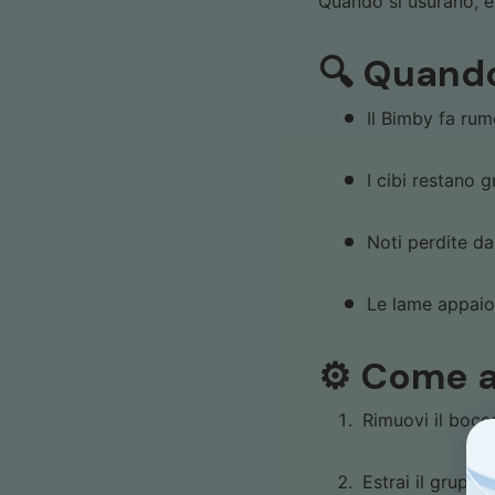
Quando si usurano, è
🔍 Quando
Il Bimby fa rum
I cibi restano 
Noti perdite da
Le lame appaio
⚙️ Come a
Rimuovi il bocca
Estrai il gruppo 