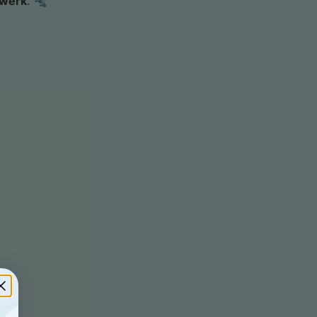
rwerk
. 🔩