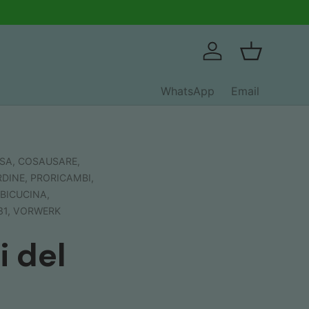
Accedi
Cestino
WhatsApp
Email
ASA,
COSAUSARE,
RDINE,
PRORICAMBI,
BICUCINA,
31,
VORWERK
i del