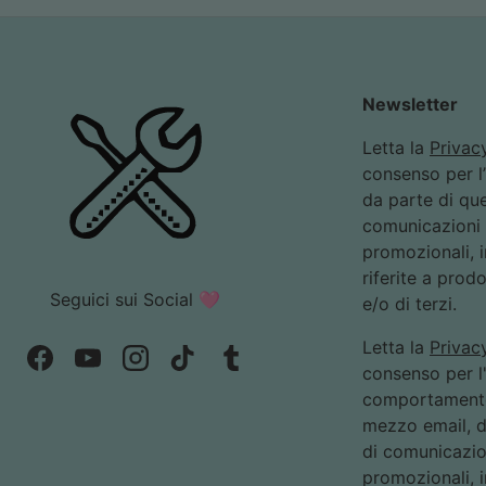
Newsletter
Letta la
Privac
consenso per l
da parte di que
comunicazioni 
promozionali, i
riferite a prodo
Seguici sui Social 🩷
e/o di terzi.
Letta la
Privac
Facebook
YouTube
Instagram
TikTok
Tumblr
consenso per l'
comportamento 
mezzo email, d
di comunicazio
promozionali, i