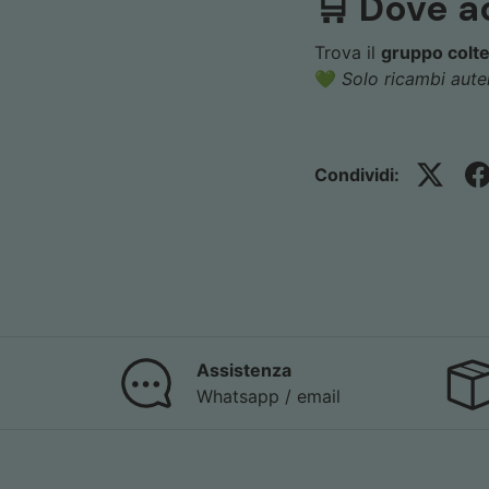
🛒 Dove a
Trova il
gruppo colte
💚
Solo ricambi aute
Condividi:
Assistenza
Whatsapp / email