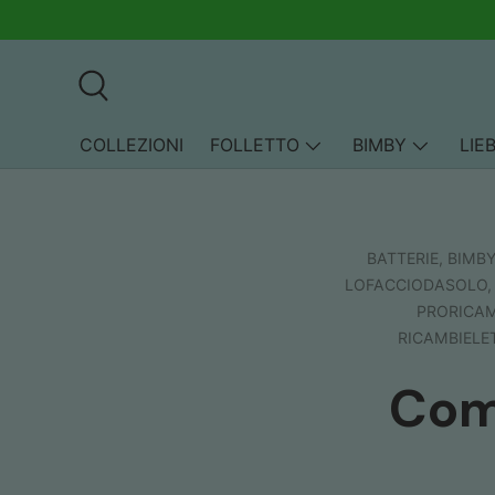
Passa ai contenuti
Cerca
COLLEZIONI
FOLLETTO
BIMBY
LIE
BATTERIE,
BIMB
LOFACCIODASOLO
PRORICAM
RICAMBIELE
Come